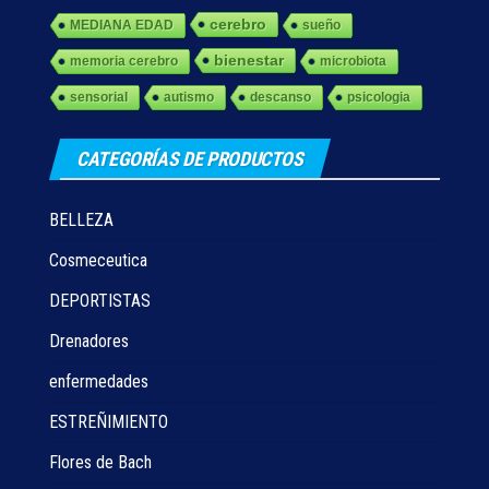
cerebro
MEDIANA EDAD
sueño
bienestar
memoria cerebro
microbiota
sensorial
autismo
descanso
psicologia
CATEGORÍAS DE PRODUCTOS
BELLEZA
Cosmeceutica
DEPORTISTAS
Drenadores
enfermedades
ESTREÑIMIENTO
Flores de Bach