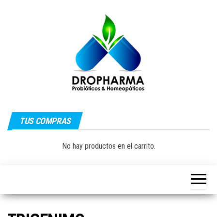
Saltar
al
contenido
Dropharma:
Fórmulas
Magistrales,
TUS COMPRAS
Medicina
Probióticos
y Medicina
Homeopática
Natural|
No hay productos en el carrito.
y Natural
Guayaquil –
Ecuador