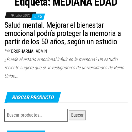
Etiqueta:
MEDIANA EDAD
19 junio, 2025
0
Salud mental. Mejorar el bienestar
emocional podría proteger la memoria a
partir de los 50 años, según un estudio
Por
DROPHARMA_ADMIN
¿Puede el estado emocional influir en la memoria? Un estudio
reciente sugiere que sí. Investigadores de universidades de Reino
Unido,…
BUSCAR PRODUCTO
Buscar
Buscar
por: