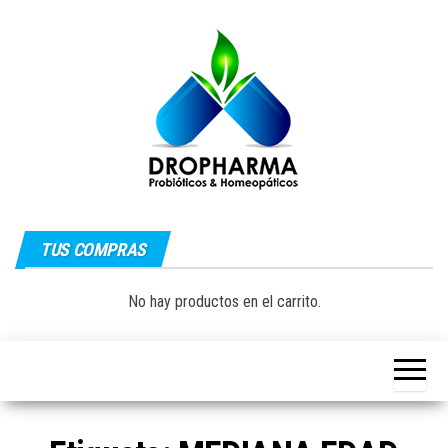
Saltar
al
contenido
Dropharma:
Fórmulas
Magistrales,
TUS COMPRAS
Medicina
Probióticos
y Medicina
Homeopática
Natural|
No hay productos en el carrito.
y Natural
Guayaquil –
Ecuador