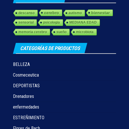
cerebro
bienestar
descanso
autismo
sensorial
psicologia
MEDIANA EDAD
memoria cerebro
sueño
microbiota
CATEGORÍAS DE PRODUCTOS
BELLEZA
Cosmeceutica
DEPORTISTAS
Drenadores
enfermedades
ESTREÑIMIENTO
Flores de Bach