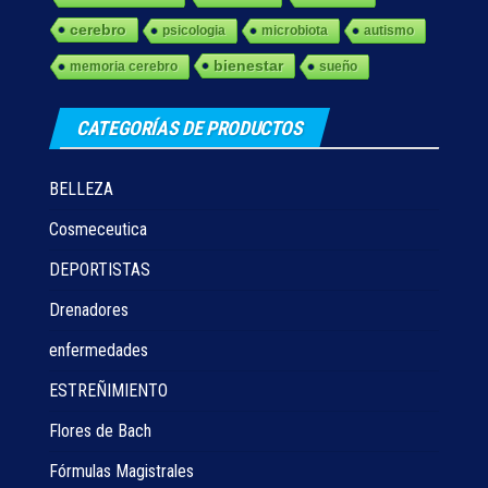
cerebro
psicologia
microbiota
autismo
bienestar
memoria cerebro
sueño
CATEGORÍAS DE PRODUCTOS
BELLEZA
Cosmeceutica
DEPORTISTAS
Drenadores
enfermedades
ESTREÑIMIENTO
Flores de Bach
Fórmulas Magistrales