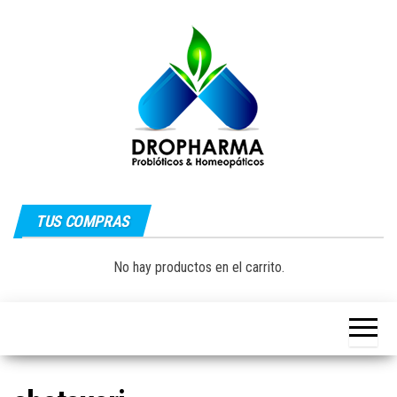
Saltar
al
contenido
Dropharma:
Fórmulas
Magistrales,
TUS COMPRAS
Medicina
Probióticos
y Medicina
Homeopática
Natural|
No hay productos en el carrito.
y Natural
Guayaquil –
Ecuador