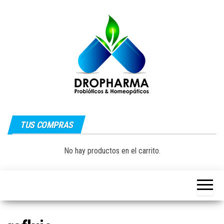
Saltar
al
contenido
Dropharma:
Fórmulas
Magistrales,
TUS COMPRAS
Medicina
Probióticos
y Medicina
Homeopática
Natural|
No hay productos en el carrito.
y Natural
Guayaquil –
Ecuador