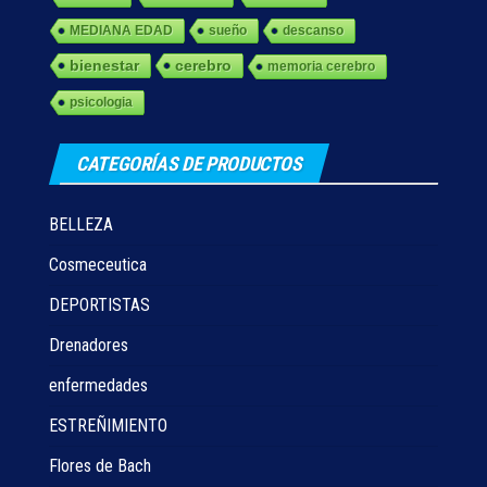
MEDIANA EDAD
sueño
descanso
bienestar
cerebro
memoria cerebro
psicologia
CATEGORÍAS DE PRODUCTOS
BELLEZA
Cosmeceutica
DEPORTISTAS
Drenadores
enfermedades
ESTREÑIMIENTO
Flores de Bach