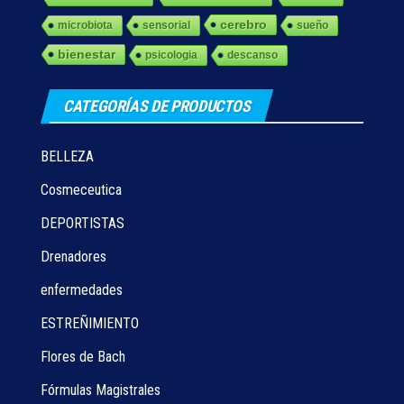
cerebro
microbiota
sensorial
sueño
bienestar
psicologia
descanso
CATEGORÍAS DE PRODUCTOS
BELLEZA
Cosmeceutica
DEPORTISTAS
Drenadores
enfermedades
ESTREÑIMIENTO
Flores de Bach
Fórmulas Magistrales