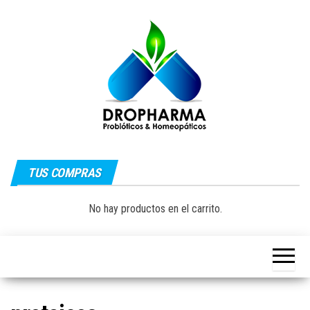
Saltar
al
contenido
Dropharma:
Fórmulas
Magistrales,
TUS COMPRAS
Medicina
Probióticos
y Medicina
Homeopática
Natural|
No hay productos en el carrito.
y Natural
Guayaquil –
Ecuador