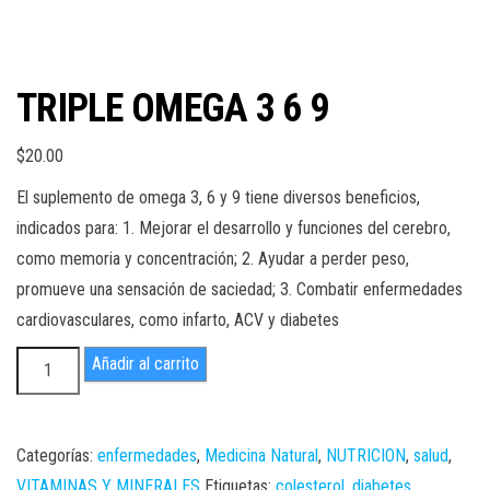
TRIPLE OMEGA 3 6 9
$
20.00
El suplemento de omega 3, 6 y 9 tiene diversos beneficios,
indicados para: 1. Mejorar el desarrollo y funciones del cerebro,
como memoria y concentración; 2. Ayudar a perder peso,
promueve una sensación de saciedad; 3. Combatir enfermedades
cardiovasculares, como infarto, ACV y diabetes
TRIPLE
Añadir al carrito
OMEGA
3
6
Categorías:
enfermedades
,
Medicina Natural
,
NUTRICION
,
salud
,
9
VITAMINAS Y MINERALES
Etiquetas:
colesterol
,
diabetes
,