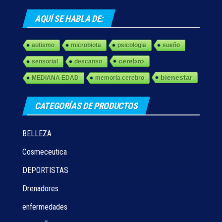
AQUÍ SE HABLA DE:
autismo
microbiota
psicologia
sueño
cerebro
sensorial
descanso
bienestar
MEDIANA EDAD
memoria cerebro
CATEGORÍAS DE PRODUCTOS
BELLEZA
Cosmeceutica
DEPORTISTAS
Drenadores
enfermedades