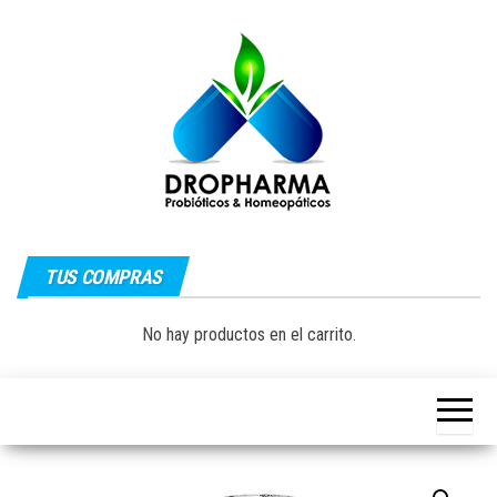
Saltar
al
contenido
Dropharma:
Fórmulas
Magistrales,
TUS COMPRAS
Medicina
Probióticos
y Medicina
Homeopática
Natural|
No hay productos en el carrito.
y Natural
Guayaquil –
Ecuador