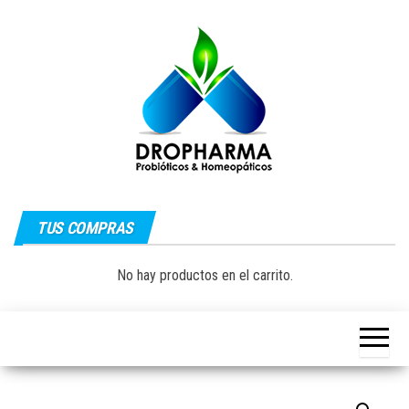
Saltar
al
contenido
Dropharma:
Fórmulas
Magistrales,
TUS COMPRAS
Medicina
Probióticos
y Medicina
Homeopática
Natural|
No hay productos en el carrito.
y Natural
Guayaquil –
Ecuador