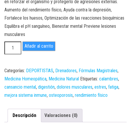
en reforzar el organismo y protegerlo de agresiones externas.
Aumento del rendimiento físico, Ayuda contra la depresión,
Fortalece los huesos, Optimización de las reacciones bioquímicas
Equilibra el pH sanguíneo, Bienestar mental Previene lesiones
musculares
MAGNESIO
Añadir al carrito
HOMEOPATIZADO
cantidad
Categorías:
DEPORTISTAS
,
Drenadores
,
Fórmulas Magistrales
,
Medicina Homeopática
,
Medicina Natural
Etiquetas:
calambres
,
cansancio mental
,
digestión
,
dolores musculares
,
estres
,
fatiga
,
mejora sistema inmune
,
osteoporosis
,
rendimiento físico
Descripción
Valoraciones (0)