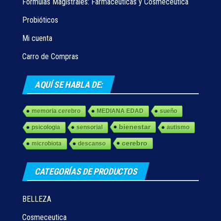
Fórmulas Magistrales: Farmacéuticas y Cosmecéutica
Probióticos
Mi cuenta
Carro de Compras
AQUÍ SE HABLA DE:
memoria cerebro
MEDIANA EDAD
sueño
bienestar
psicologia
sensorial
autismo
cerebro
microbiota
descanso
CATEGORÍAS DE PRODUCTOS
BELLEZA
Cosmeceutica