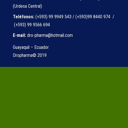
(Urdesa Central)
Teléfonos:
(+593) 99 9949 543 / (+593)99 8440 974 /
(+593) 99 9566 694
E-mail:
dro-pharma@hotmail.com
Guayaquil – Ecuador
Dropharma© 2019