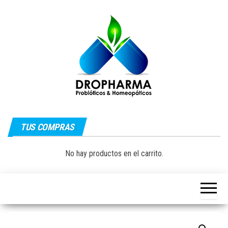
Saltar
al
contenido
Dropharma:
Fórmulas
Magistrales,
TUS COMPRAS
Medicina
Probióticos
y Medicina
Homeopática
Natural|
No hay productos en el carrito.
y Natural
Guayaquil –
Ecuador