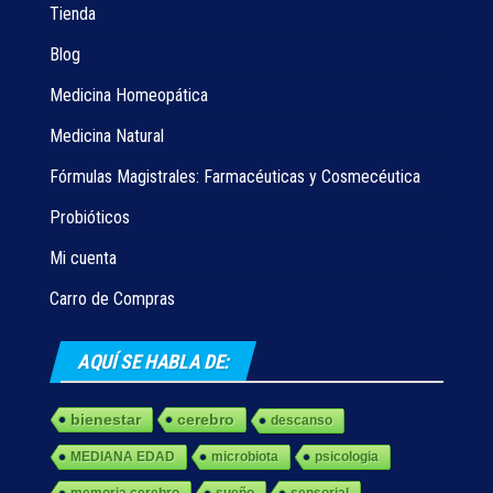
Tienda
Blog
Medicina Homeopática
Medicina Natural
Fórmulas Magistrales: Farmacéuticas y Cosmecéutica
Probióticos
Mi cuenta
Carro de Compras
AQUÍ SE HABLA DE:
bienestar
cerebro
descanso
MEDIANA EDAD
microbiota
psicologia
memoria cerebro
sueño
sensorial