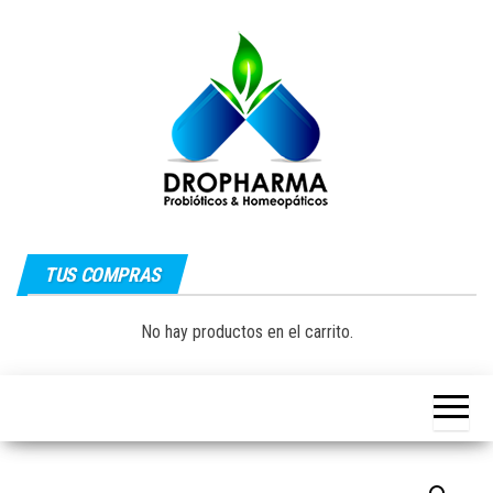
Saltar
al
contenido
Dropharma:
Fórmulas
Magistrales,
TUS COMPRAS
Medicina
Probióticos
y Medicina
Homeopática
Natural|
No hay productos en el carrito.
y Natural
Guayaquil –
Ecuador