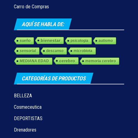
Carro de Compras
AQUÍ SE HABLA DE:
bienestar
sueño
psicologia
autismo
sensorial
descanso
microbiota
cerebro
MEDIANA EDAD
memoria cerebro
CATEGORÍAS DE PRODUCTOS
BELLEZA
Cosmeceutica
DEPORTISTAS
Drenadores