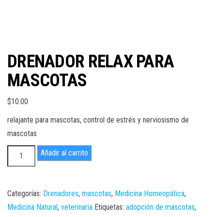
DRENADOR RELAX PARA
MASCOTAS
$
10.00
relajante para mascotas, control de estrés y nerviosismo de
mascotas
DRENADOR
Añadir al carrito
RELAX
PARA
MASCOTAS
Categorías:
Drenadores
,
mascotas
,
Medicina Homeopática
,
cantidad
Medicina Natural
,
veterinaria
Etiquetas:
adopción de mascotas
,