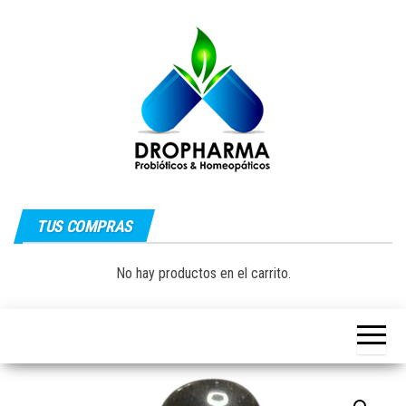
Saltar
al
contenido
Dropharma:
Fórmulas
Magistrales,
TUS COMPRAS
Medicina
Probióticos
y Medicina
Homeopática
Natural|
No hay productos en el carrito.
y Natural
Guayaquil –
Ecuador