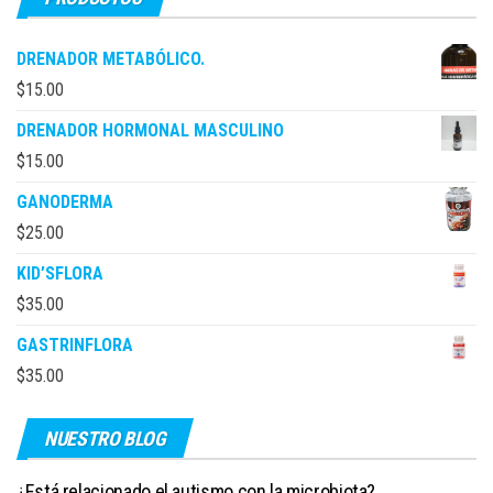
DRENADOR METABÓLICO.
$
15.00
DRENADOR HORMONAL MASCULINO
$
15.00
GANODERMA
$
25.00
KID’SFLORA
$
35.00
GASTRINFLORA
$
35.00
NUESTRO BLOG
¿Está relacionado el autismo con la microbiota?