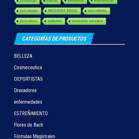
cerebro
bienestar
sensorial
sueño
psicologia
MEDIANA EDAD
microbiota
descanso
autismo
memoria cerebro
CATEGORÍAS DE PRODUCTOS
BELLEZA
Cosmeceutica
DEPORTISTAS
Drenadores
enfermedades
ESTREÑIMIENTO
Flores de Bach
Fórmulas Magistrales