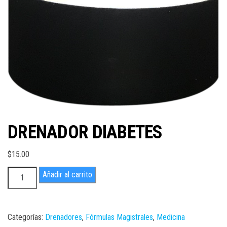
DRENADOR DIABETES
$
15.00
DRENADOR
Añadir al carrito
DIABETES
cantidad
Categorías:
Drenadores
,
Fórmulas Magistrales
,
Medicina