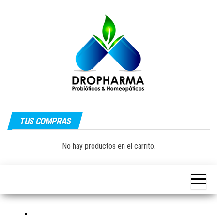
Saltar
al
contenido
Dropharma:
Fórmulas
Magistrales,
TUS COMPRAS
Medicina
Probióticos
y Medicina
Homeopática
Natural|
No hay productos en el carrito.
y Natural
Guayaquil –
Ecuador