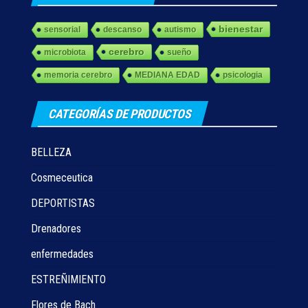
bienestar
sensorial
descanso
autismo
cerebro
microbiota
sueño
memoria cerebro
MEDIANA EDAD
psicologia
CATEGORÍAS DE PRODUCTOS
BELLEZA
Cosmeceutica
DEPORTISTAS
Drenadores
enfermedades
ESTREÑIMIENTO
Flores de Bach