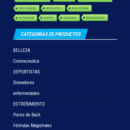
microbiota
descanso
psicologia
bienestar
sensorial
sueño
autismo
CATEGORÍAS DE PRODUCTOS
BELLEZA
Cosmeceutica
DEPORTISTAS
Drenadores
enfermedades
ESTREÑIMIENTO
Flores de Bach
Fórmulas Magistrales