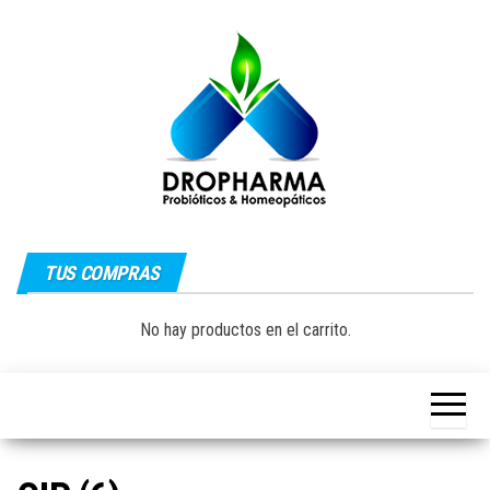
Saltar
al
contenido
Dropharma:
Fórmulas
Magistrales,
TUS COMPRAS
Medicina
Probióticos
y Medicina
Homeopática
Natural|
No hay productos en el carrito.
y Natural
Guayaquil –
Ecuador