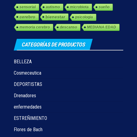
sensorial
autismo
microbiota
sueño
cerebro
bienestar
psicologia
memoria cerebro
descanso
MEDIANA EDAD
CATEGORÍAS DE PRODUCTOS
BELLEZA
Cosmeceutica
DEPORTISTAS
Drenadores
enfermedades
ESTREÑIMIENTO
Flores de Bach