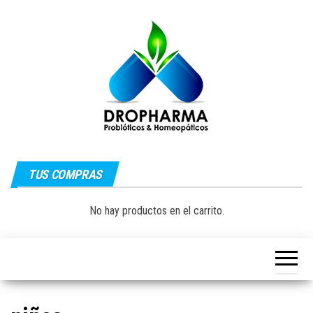
Saltar
al
contenido
Dropharma:
Fórmulas
Magistrales,
TUS COMPRAS
Medicina
Probióticos
y Medicina
Homeopática
Natural|
No hay productos en el carrito.
y Natural
Guayaquil –
Ecuador