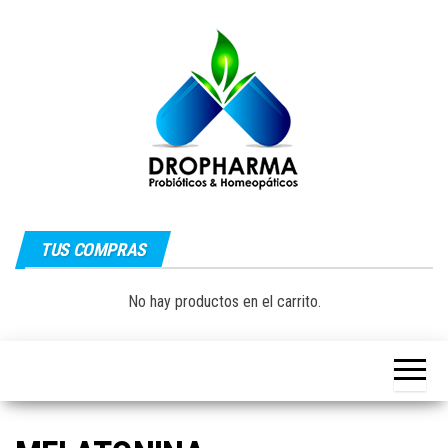
Saltar
al
contenido
Dropharma:
Fórmulas
Magistrales,
TUS COMPRAS
Medicina
Probióticos
y Medicina
Homeopática
Natural|
No hay productos en el carrito.
y Natural
Guayaquil –
Ecuador