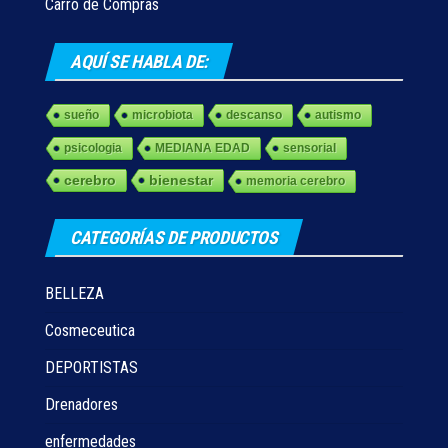
Carro de Compras
AQUÍ SE HABLA DE:
sueño
microbiota
descanso
autismo
psicologia
MEDIANA EDAD
sensorial
cerebro
bienestar
memoria cerebro
CATEGORÍAS DE PRODUCTOS
BELLEZA
Cosmeceutica
DEPORTISTAS
Drenadores
enfermedades