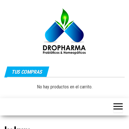
Saltar
al
contenido
Dropharma:
Fórmulas
Magistrales,
TUS COMPRAS
Medicina
Probióticos
y Medicina
Homeopática
Natural|
No hay productos en el carrito.
y Natural
Guayaquil –
Ecuador