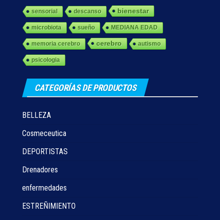
bienestar
sensorial
descanso
microbiota
sueño
MEDIANA EDAD
cerebro
memoria cerebro
autismo
psicologia
CATEGORÍAS DE PRODUCTOS
BELLEZA
Cosmeceutica
DEPORTISTAS
Drenadores
enfermedades
ESTREÑIMIENTO