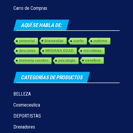
Carro de Compras
AQUÍ SE HABLA DE:
bienestar
sensorial
sueño
autismo
descanso
MEDIANA EDAD
microbiota
cerebro
memoria cerebro
psicologia
CATEGORÍAS DE PRODUCTOS
BELLEZA
Cosmeceutica
DEPORTISTAS
Drenadores