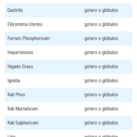
Gastritis
gotero o glóbulos
Fibromima Uterino
gotero o glóbulos
Ferrum Phosphoricum
gotero o globulos
Hepertension
gotero o globulos
Higado Graso
gotero o globulos
Ignatia
gotero o glóbulos
Kali Phos
gotero o glóbulos
Kali Murriaticum
gotero o glóbulos
Kali Sulphuricum
gotero o glóbulos
Litio
gotero o glóbulos