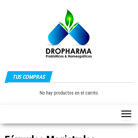
Saltar
al
contenido
Dropharma:
Fórmulas
Magistrales,
TUS COMPRAS
Medicina
Probióticos
y Medicina
Homeopática
Natural|
No hay productos en el carrito.
y Natural
Guayaquil –
Ecuador