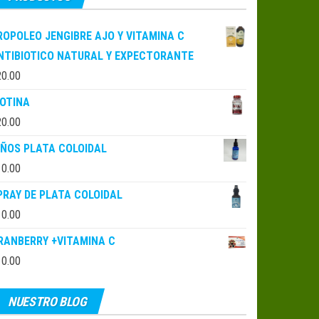
ROPOLEO JENGIBRE AJO Y VITAMINA C
NTIBIOTICO NATURAL Y EXPECTORANTE
20.00
IOTINA
20.00
IÑOS PLATA COLOIDAL
10.00
PRAY DE PLATA COLOIDAL
10.00
RANBERRY +VITAMINA C
10.00
NUESTRO BLOG