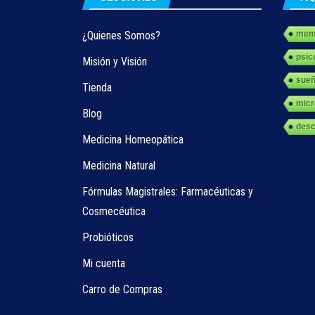
¿Quienes Somos?
memo
psic
Misión y Visión
sue
Tienda
micr
Blog
des
Medicina Homeopática
Medicina Natural
Fórmulas Magistrales: Farmacéuticas y
Cosmecéutica
Probióticos
Mi cuenta
Carro de Compras