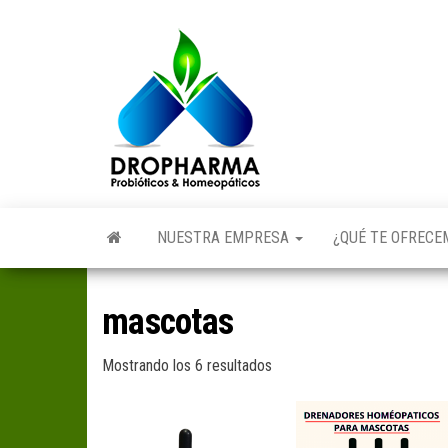
Saltar
al
Dropharma:
Fórmulas
contenido
Magistrales,
Medicina
Probióticos
y Medicina
Homeopática
Natural|
y Natural
Guayaquil –
Ecuador
NUESTRA EMPRESA
¿QUÉ TE OFREC
mascotas
Mostrando los 6 resultados