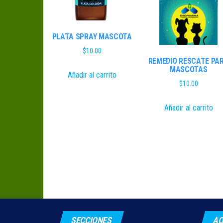
PLATA SPRAY MASCOTA
$
10.00
REMEDIO RESCATE PA
MASCOTAS
Añadir al carrito
$
10.00
Añadir al carrito
SECCIONES
AQ