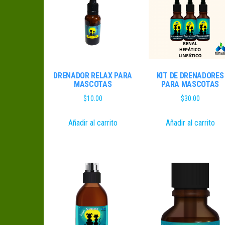
DRENADOR RELAX PARA
KIT DE DRENADORES
MASCOTAS
PARA MASCOTAS
$
10.00
$
30.00
Añadir al carrito
Añadir al carrito