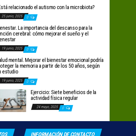
stá relacionado el autismo con la microbiota?
25 junio, 2025
0
enestar. La importancia del descanso para la
nción cerebral: cómo mejorar el sueño y el
ienestar
19 junio, 2025
0
lud mental. Mejorar el bienestar emocional podría
oteger la memoria a partir de los 50 años, según
n estudio
19 junio, 2025
0
Ejercicio: Siete beneficios de la
actividad física regular
24 mayo, 2025
0
TOS
INFORMACIÓN DE CONTACTO