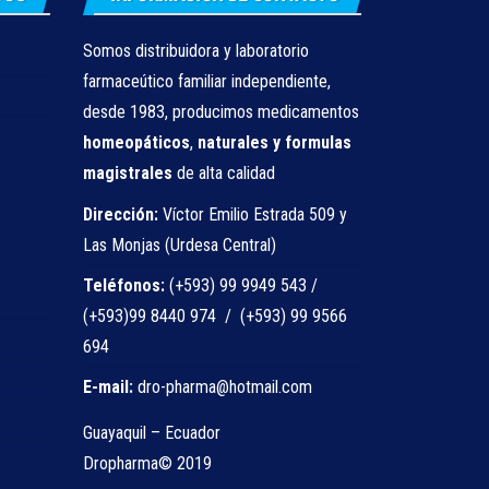
Somos distribuidora y laboratorio
farmaceútico familiar independiente,
desde 1983, producimos medicamentos
homeopáticos
,
naturales
y formulas
magistrales
de alta calidad
Dirección:
Víctor Emilio Estrada 509 y
Las Monjas (Urdesa Central)
Teléfonos:
(+593) 99 9949 543 /
(+593)99 8440 974 / (+593) 99 9566
694
E-mail:
dro-pharma@hotmail.com
Guayaquil – Ecuador
Dropharma© 2019