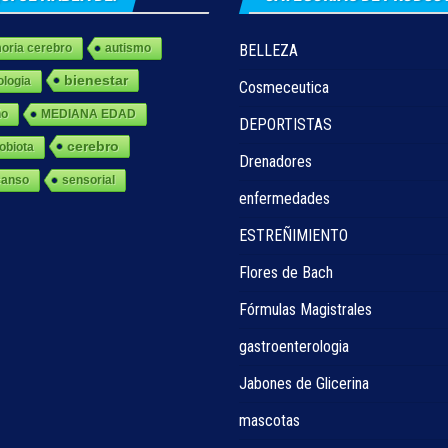
ria cerebro
autismo
BELLEZA
bienestar
ologia
Cosmeceutica
ño
MEDIANA EDAD
DEPORTISTAS
cerebro
obiota
Drenadores
canso
sensorial
enfermedades
ESTREÑIMIENTO
Flores de Bach
Fórmulas Magistrales
gastroenterologia
Jabones de Glicerina
mascotas