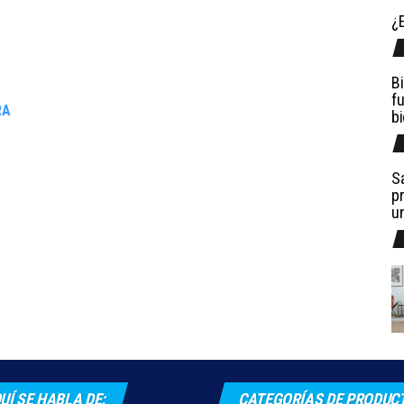
¿E
Bi
fu
RA
b
Sa
pr
u
UÍ SE HABLA DE:
CATEGORÍAS DE PRODUC