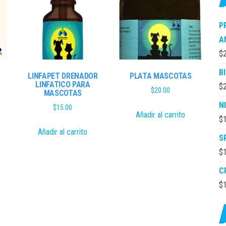
P
A
$
B
LINFAPET DRENADOR
PLATA MASCOTAS
LINFATICO PARA
$
$
20.00
MASCOTAS
N
$
15.00
Añadir al carrito
$
Añadir al carrito
S
$
C
$