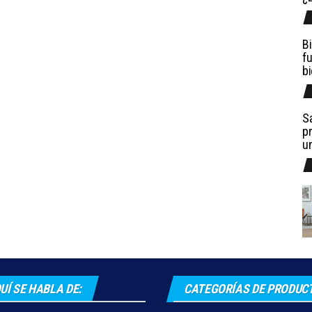
Bi
fu
b
Sa
pr
u
UÍ SE HABLA DE:
CATEGORÍAS DE PRODUC