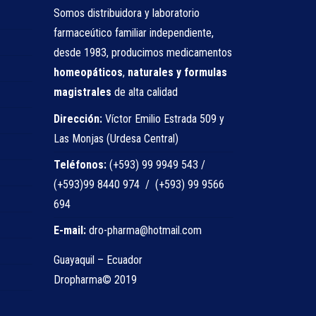
Somos distribuidora y laboratorio
farmaceútico familiar independiente,
desde 1983, producimos medicamentos
homeopáticos
,
naturales
y formulas
magistrales
de alta calidad
Dirección:
Víctor Emilio Estrada 509 y
Las Monjas (Urdesa Central)
Teléfonos:
(+593) 99 9949 543 /
(+593)99 8440 974 / (+593) 99 9566
694
E-mail:
dro-pharma@hotmail.com
Guayaquil – Ecuador
Dropharma© 2019