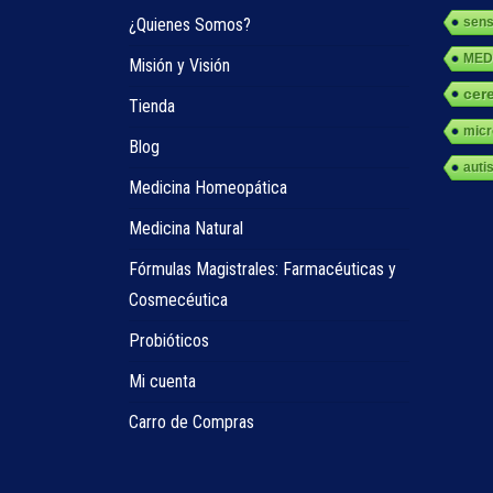
¿Quienes Somos?
sens
MED
Misión y Visión
cer
Tienda
micr
Blog
auti
Medicina Homeopática
Medicina Natural
Fórmulas Magistrales: Farmacéuticas y
Cosmecéutica
Probióticos
Mi cuenta
Carro de Compras