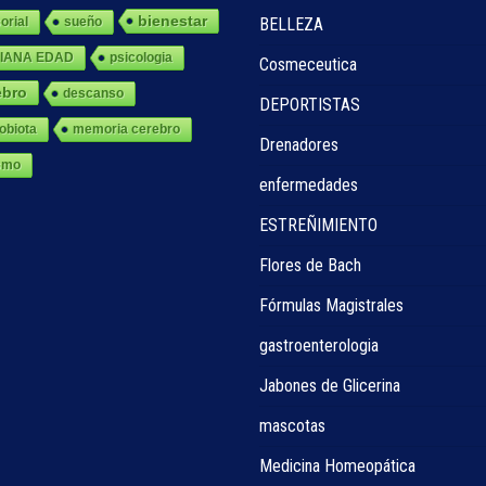
bienestar
orial
sueño
BELLEZA
IANA EDAD
psicologia
Cosmeceutica
ebro
descanso
DEPORTISTAS
obiota
memoria cerebro
Drenadores
smo
enfermedades
ESTREÑIMIENTO
Flores de Bach
Fórmulas Magistrales
gastroenterologia
Jabones de Glicerina
mascotas
Medicina Homeopática