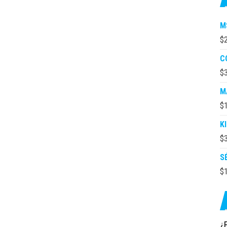
M
$
C
$
M
$
K
$
S
$
¿E