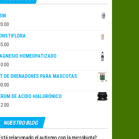
SM
20.00
ONSTIFLORA
35.00
AGNESIO HOMEOPATIZADO
10.00
IT DE DRENADORES PARA MASCOTAS
30.00
ÉRUM DE ACIDO HIALURÓNICO
12.00
NUESTRO BLOG
stá relacionado el autismo con la microbiota?