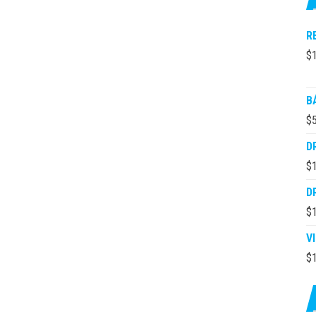
R
$
B
$
D
$
D
$
V
$