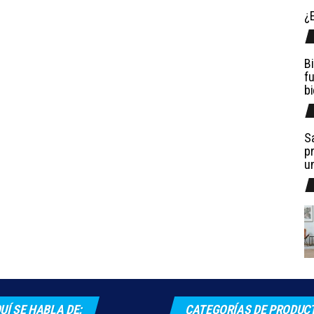
¿E
Bi
fu
b
Sa
pr
u
UÍ SE HABLA DE:
CATEGORÍAS DE PRODUC