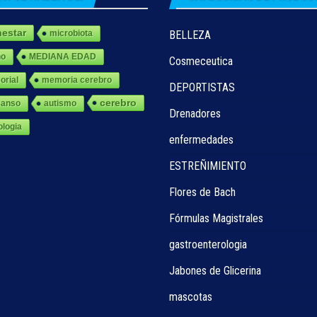
nestar
microbiota
BELLEZA
ño
MEDIANA EDAD
Cosmeceutica
orial
memoria cerebro
DEPORTISTAS
cerebro
canso
autismo
Drenadores
ologia
enfermedades
ESTREÑIMIENTO
Flores de Bach
Fórmulas Magistrales
gastroenterologia
Jabones de Glicerina
mascotas