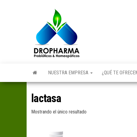
Saltar
al
Dropharma:
Fórmulas
contenido
Magistrales,
Medicina
Probióticos
y Medicina
Homeopática
Natural|
y Natural
Guayaquil –
Ecuador
NUESTRA EMPRESA
¿QUÉ TE OFREC
lactasa
Mostrando el único resultado