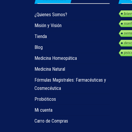
bie
¿Quienes Somos?
sue
Misión y Visión
sens
Tienda
des
Blog
psic
Medicina Homeopática
Medicina Natural
Fórmulas Magistrales: Farmacéuticas y
Cosmecéutica
Probióticos
Mi cuenta
Carro de Compras