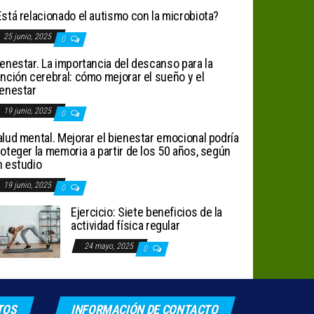
stá relacionado el autismo con la microbiota?
25 junio, 2025
0
enestar. La importancia del descanso para la
nción cerebral: cómo mejorar el sueño y el
ienestar
19 junio, 2025
0
lud mental. Mejorar el bienestar emocional podría
oteger la memoria a partir de los 50 años, según
n estudio
19 junio, 2025
0
Ejercicio: Siete beneficios de la
actividad física regular
24 mayo, 2025
0
TOS
INFORMACIÓN DE CONTACTO