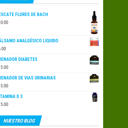
ESCATE FLORES DE BACH
10.00
ÁLSAMO ANALGÉSICO LIQUIDO
5.00
RENADOR DIABETES
15.00
RENADOR DE VIAS URINARIAS
15.00
ITAMINA D 3
15.00
NUESTRO BLOG