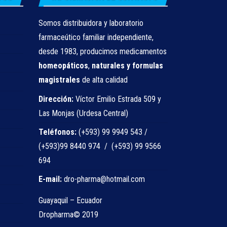
Somos distribuidora y laboratorio
farmaceútico familiar independiente,
desde 1983, producimos medicamentos
homeopáticos
,
naturales
y formulas
magistrales
de alta calidad
Dirección:
Víctor Emilio Estrada 509 y
Las Monjas (Urdesa Central)
Teléfonos:
(+593) 99 9949 543 /
(+593)99 8440 974 / (+593) 99 9566
694
E-mail:
dro-pharma@hotmail.com
Guayaquil – Ecuador
Dropharma© 2019