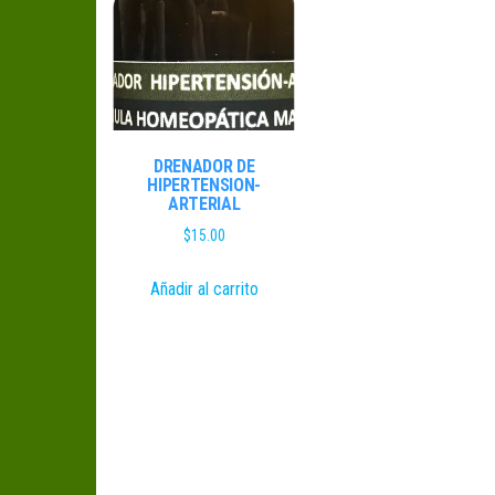
DRENADOR DE
HIPERTENSION-
ARTERIAL
$
15.00
Añadir al carrito