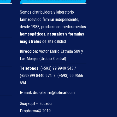
Somos distribuidora y laboratorio
farmaceútico familiar independiente,
desde 1983, producimos medicamentos
homeopáticos
,
naturales
y formulas
magistrales
de alta calidad
Dirección:
Víctor Emilio Estrada 509 y
Las Monjas (Urdesa Central)
Teléfonos:
(+593) 99 9949 543 /
(+593)99 8440 974 / (+593) 99 9566
694
E-mail:
dro-pharma@hotmail.com
Guayaquil – Ecuador
Dropharma© 2019