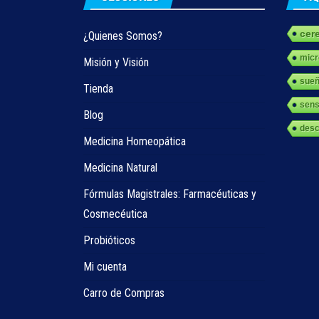
cer
¿Quienes Somos?
micr
Misión y Visión
sue
Tienda
sens
Blog
des
Medicina Homeopática
Medicina Natural
Fórmulas Magistrales: Farmacéuticas y
Cosmecéutica
Probióticos
Mi cuenta
Carro de Compras