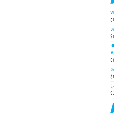
V
$
D
$
H
M
$
D
$
L
$