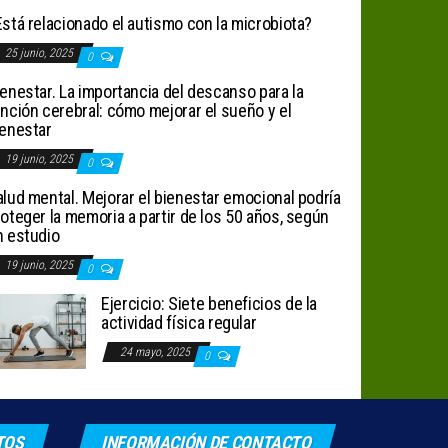
stá relacionado el autismo con la microbiota?
25 junio, 2025
0
enestar. La importancia del descanso para la
nción cerebral: cómo mejorar el sueño y el
ienestar
19 junio, 2025
0
lud mental. Mejorar el bienestar emocional podría
oteger la memoria a partir de los 50 años, según
n estudio
19 junio, 2025
0
Ejercicio: Siete beneficios de la
actividad física regular
24 mayo, 2025
0
TOS
INFORMACIÓN DE CONTACTO