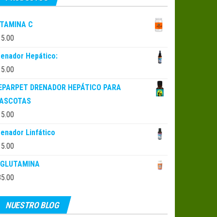
ITAMINA C
15.00
renador Hepático:
15.00
EPARPET DRENADOR HEPÁTICO PARA
ASCOTAS
15.00
renador Linfático
15.00
-GLUTAMINA
35.00
NUESTRO BLOG