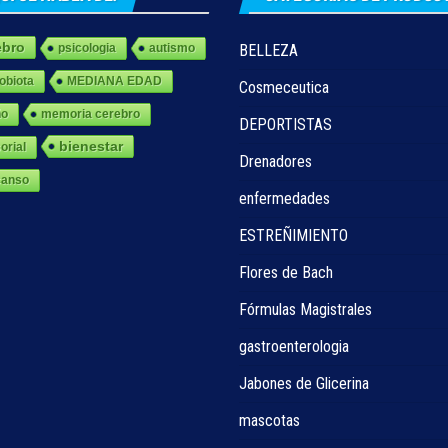
ebro
psicologia
autismo
BELLEZA
obiota
MEDIANA EDAD
Cosmeceutica
ño
memoria cerebro
DEPORTISTAS
bienestar
orial
Drenadores
canso
enfermedades
ESTREÑIMIENTO
Flores de Bach
Fórmulas Magistrales
gastroenterologia
Jabones de Glicerina
mascotas