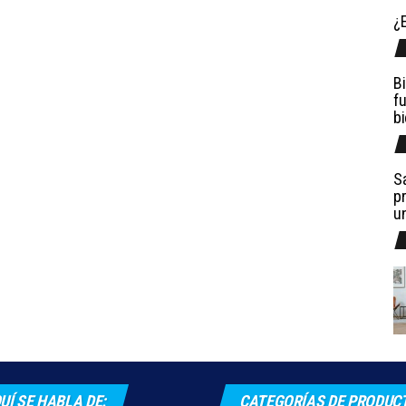
¿E
Bi
fu
b
Sa
pr
u
UÍ SE HABLA DE:
CATEGORÍAS DE PRODUC