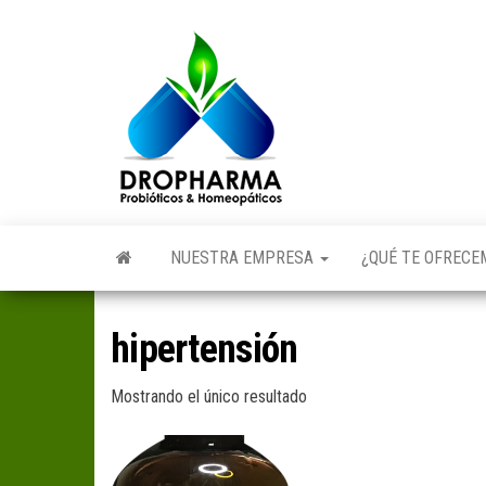
Saltar
al
Dropharma:
Fórmulas
contenido
Magistrales,
Medicina
Probióticos
y Medicina
Homeopática
Natural|
y Natural
Guayaquil –
Ecuador
NUESTRA EMPRESA
¿QUÉ TE OFREC
hipertensión
Mostrando el único resultado