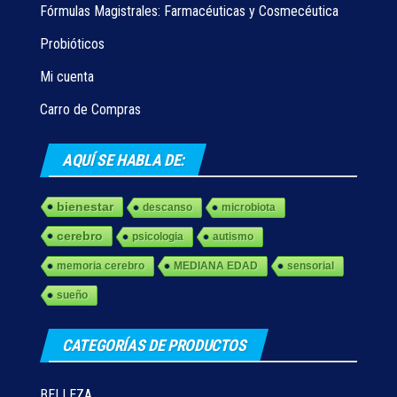
Fórmulas Magistrales: Farmacéuticas y Cosmecéutica
Probióticos
Mi cuenta
Carro de Compras
AQUÍ SE HABLA DE:
bienestar
descanso
microbiota
cerebro
psicologia
autismo
memoria cerebro
MEDIANA EDAD
sensorial
sueño
CATEGORÍAS DE PRODUCTOS
BELLEZA