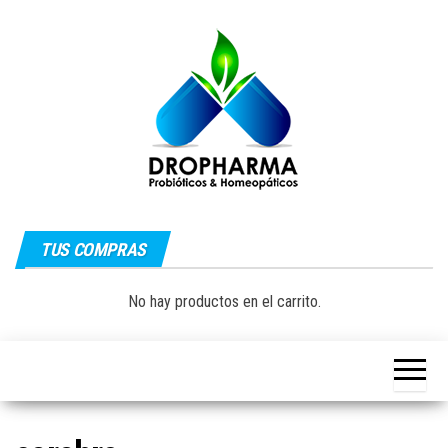
Saltar
al
contenido
Dropharma:
Fórmulas
Magistrales,
TUS COMPRAS
Medicina
Probióticos
y Medicina
Homeopática
Natural|
No hay productos en el carrito.
y Natural
Guayaquil –
Ecuador