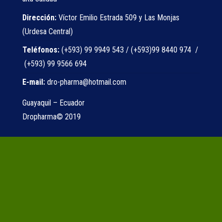
Dirección:
Víctor Emilio Estrada 509 y Las Monjas
(Urdesa Central)
Teléfonos:
(+593) 99 9949 543 / (+593)99 8440 974 /
(+593) 99 9566 694
E-mail:
dro-pharma@hotmail.com
Guayaquil – Ecuador
Dropharma© 2019