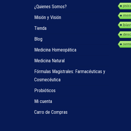
¿Quienes Somos?
psic
memo
Misión y Visión
bie
Tienda
des
Blog
sens
Medicina Homeopática
Medicina Natural
Fórmulas Magistrales: Farmacéuticas y
Cosmecéutica
Probióticos
Mi cuenta
Carro de Compras