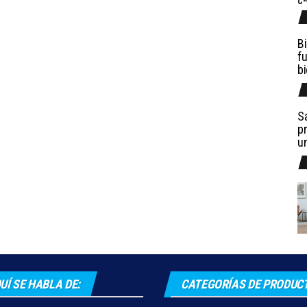
Bi
fu
b
Sa
pr
u
UÍ SE HABLA DE:
CATEGORÍAS DE PRODUC