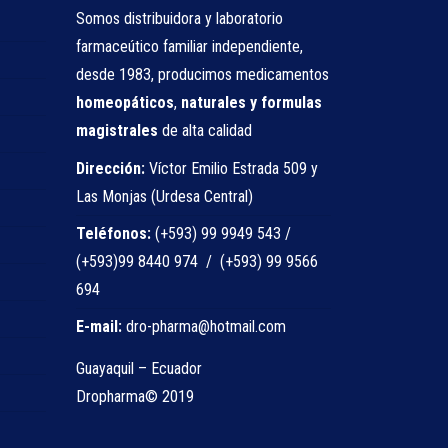
Somos distribuidora y laboratorio
farmaceútico familiar independiente,
desde 1983, producimos medicamentos
homeopáticos
,
naturales
y formulas
magistrales
de alta calidad
Dirección:
Víctor Emilio Estrada 509 y
Las Monjas (Urdesa Central)
Teléfonos:
(+593) 99 9949 543 /
(+593)99 8440 974 / (+593) 99 9566
694
E-mail:
dro-pharma@hotmail.com
Guayaquil – Ecuador
Dropharma© 2019