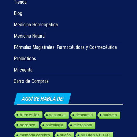
Tienda
Blog
Medicina Homeopática
Medicina Natural
Fórmulas Magistrales: Farmacéuticas y Cosmecéutica
Probióticos
Mi cuenta
Carro de Compras
AQUÍ SE HABLA DE:
bienestar
sensorial
descanso
autismo
cerebro
psicologia
microbiota
memoria cerebro
sueño
MEDIANA EDAD