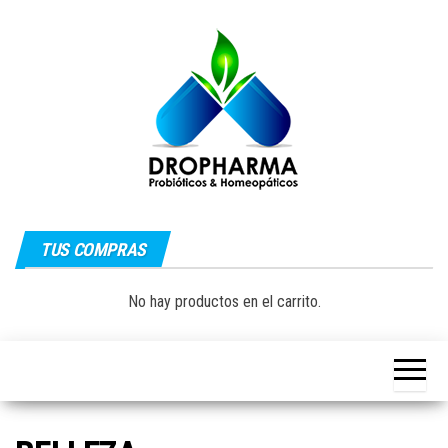
Saltar
al
contenido
Dropharma:
Fórmulas
Magistrales,
TUS COMPRAS
Medicina
Probióticos
y Medicina
Homeopática
Natural|
No hay productos en el carrito.
y Natural
Guayaquil –
Ecuador