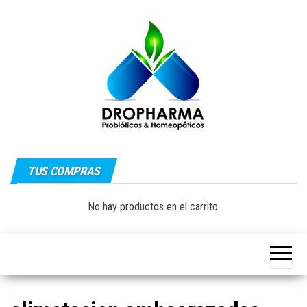
Saltar
al
contenido
Dropharma:
Fórmulas
Magistrales,
TUS COMPRAS
Medicina
Probióticos
y Medicina
Homeopática
Natural|
No hay productos en el carrito.
y Natural
Guayaquil –
Ecuador