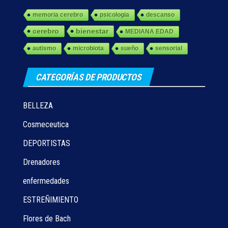
memoria cerebro
psicologia
descanso
cerebro
bienestar
MEDIANA EDAD
autismo
microbiota
sueño
sensorial
CATEGORÍAS DE PRODUCTOS
BELLEZA
Cosmeceutica
DEPORTISTAS
Drenadores
enfermedades
ESTREÑIMIENTO
Flores de Bach