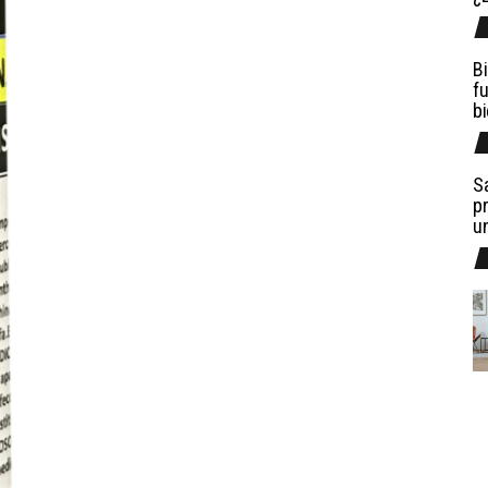
Bi
fu
b
Sa
pr
u