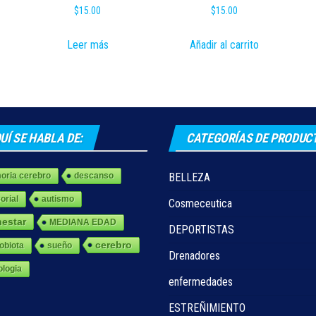
$
15.00
$
15.00
Leer más
Añadir al carrito
UÍ SE HABLA DE:
CATEGORÍAS DE PRODUC
ria cerebro
descanso
BELLEZA
orial
autismo
Cosmeceutica
nestar
MEDIANA EDAD
DEPORTISTAS
cerebro
obiota
sueño
Drenadores
ologia
enfermedades
ESTREÑIMIENTO