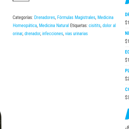
DE
VIAS
D
URINARIAS
Categorías:
Drenadores
,
Fórmulas Magistrales
,
Medicina
$
cantidad
Homeopática
,
Medicina Natural
Etiquetas:
cisitits
,
dolor al
N
orinar
,
drenador
,
infecciones
,
vias urinarias
$
E
$
P
$
C
$
¿E