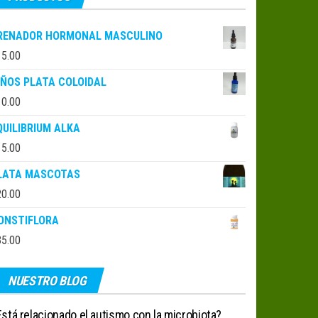
RENADOR HORMONAL MASCULINO
15.00
IÑOS PLATA COLOIDAL
10.00
QUILIBRIUM ALKA
15.00
LATA MASCOTAS
20.00
ONSTIFLORA
35.00
NUESTRO BLOG
stá relacionado el autismo con la microbiota?