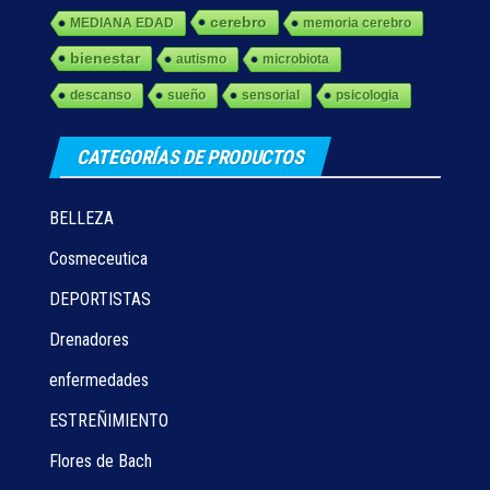
cerebro
MEDIANA EDAD
memoria cerebro
bienestar
autismo
microbiota
descanso
sueño
sensorial
psicologia
CATEGORÍAS DE PRODUCTOS
BELLEZA
Cosmeceutica
DEPORTISTAS
Drenadores
enfermedades
ESTREÑIMIENTO
Flores de Bach