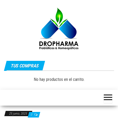
Saltar
al
contenido
Dropharma:
Fórmulas
Magistrales,
TUS COMPRAS
Medicina
Probióticos
y Medicina
Homeopática
Natural|
No hay productos en el carrito.
y Natural
Guayaquil –
Ecuador
25 junio, 2025
0