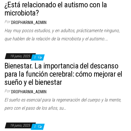
¿Está relacionado el autismo con la
microbiota?
Por
DROPHARMA_ADMIN
Hay muy pocos estudios, y en adultos, prácticamente ninguno,
que hablen de la relación de la microbiota y el autismo.…
19 junio, 2025
0
Bienestar. La importancia del descanso
para la función cerebral: cómo mejorar el
sueño y el bienestar
Por
DROPHARMA_ADMIN
El sueño es esencial para la regeneración del cuerpo y la mente,
pero con el paso de los años, su…
19 junio, 2025
0